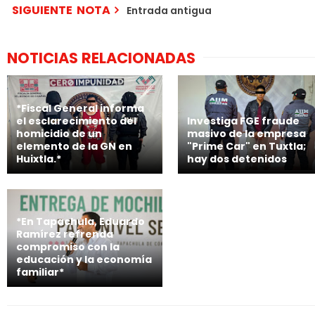
SIGUIENTE NOTA
Entrada antigua
NOTICIAS RELACIONADAS
*Fiscal General informa
el esclarecimiento del
Investiga FGE fraude
homicidio de un
masivo de la empresa
elemento de la GN en
"Prime Car" en Tuxtla;
Huixtla.*
hay dos detenidos
*En Tapachula, Eduardo
Ramírez refrenda
compromiso con la
educación y la economía
familiar*