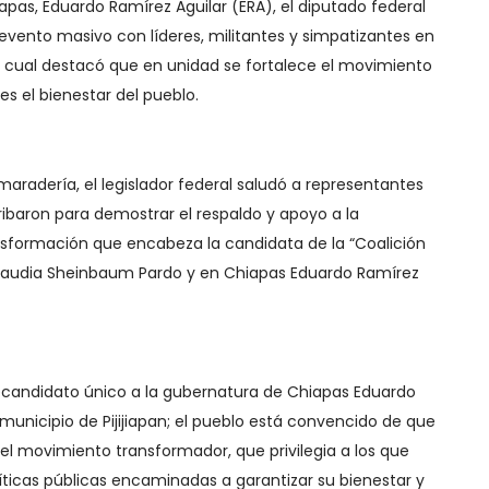
apas, Eduardo Ramírez Aguilar (ERA), el diputado federal
 evento masivo con líderes, militantes y simpatizantes en
 el cual destacó que en unidad se fortalece el movimiento
s el bienestar del pueblo.
maradería, el legislador federal saludó a representantes
ribaron para demostrar el respaldo y apoyo a la
nsformación que encabeza la candidata de la “Coalición
Claudia Sheinbaum Pardo y en Chiapas Eduardo Ramírez
andidato único a la gubernatura de Chiapas Eduardo
l municipio de Pijijiapan; el pueblo está convencido de que
el movimiento transformador, que privilegia a los que
íticas públicas encaminadas a garantizar su bienestar y