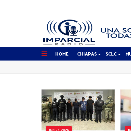
HOME
CHIAPAS
SCLC
MU
JUN 26, 2026
J