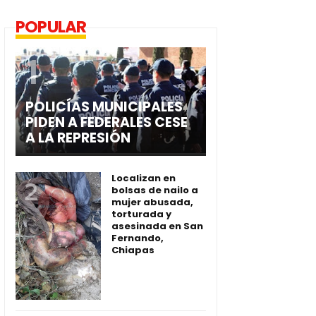
POPULAR
POLICÍAS MUNICIPALES
PIDEN A FEDERALES CESE
A LA REPRESIÓN
Localizan en
bolsas de nailo a
mujer abusada,
torturada y
asesinada en San
Fernando,
Chiapas