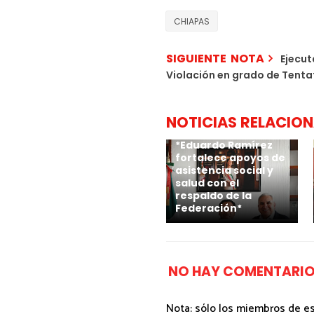
CHIAPAS
SIGUIENTE NOTA
Ejecut
Violación en grado de Tenta
NOTICIAS RELACIO
*Eduardo Ramírez
fortalece apoyos de
asistencia social y
salud con el
respaldo de la
Federación*
NO HAY COMENTARIO
Nota: sólo los miembros de e