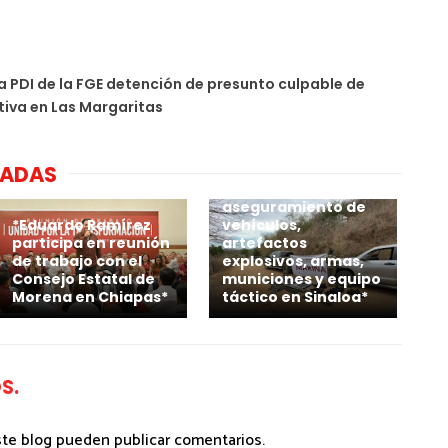
a PDI de la FGE detención de presunto culpable de
tiva en Las Margaritas
NADAS
*Marina realiza
aseguramiento de
*Eduardo Ramírez
vehículos,
participa en reunión
artefactos
de trabajo con el
explosivos, armas,
Consejo Estatal de
municiones y equipo
Morena en Chiapas*
táctico en Sinaloa*
S.
ste blog pueden publicar comentarios.