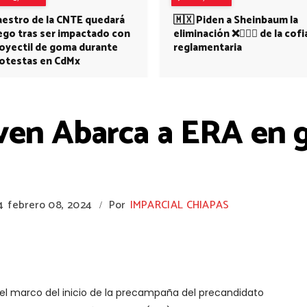
estro de la CNTE quedará
🇲🇽 Piden a Sheinbaum la
ego tras ser impactado con
eliminación ❌👩🏻‍⚕️ de la cofi
oyectil de goma durante
reglamentaria
otestas en CdMx
en Abarca a ERA en g
4
febrero 08, 2024
Por
IMPARCIAL CHIAPAS
/
n el marco del inicio de la precampaña del precandidato