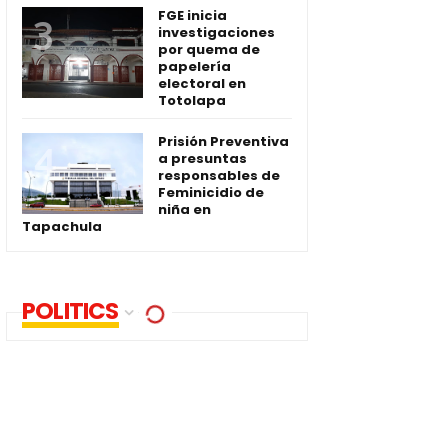
FGE inicia
investigaciones
por quema de
papelería
electoral en
Totolapa
Prisión Preventiva
a presuntas
responsables de
Feminicidio de
niña en
Tapachula
POLITICS