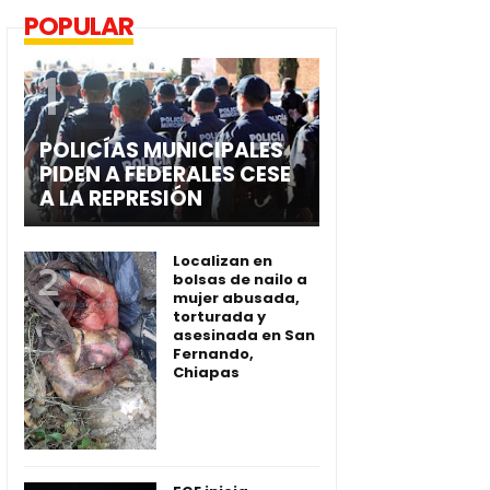
POPULAR
POLICÍAS MUNICIPALES
PIDEN A FEDERALES CESE
A LA REPRESIÓN
Localizan en
bolsas de nailo a
mujer abusada,
torturada y
asesinada en San
Fernando,
Chiapas