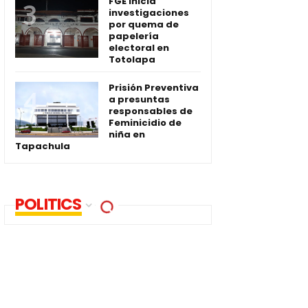
FGE inicia
investigaciones
por quema de
papelería
electoral en
Totolapa
Prisión Preventiva
a presuntas
responsables de
Feminicidio de
niña en
Tapachula
POLITICS