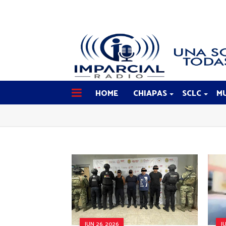
HOME
CHIAPAS
SCLC
MU
JUN 26, 2026
J