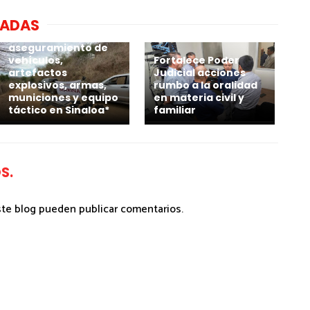
NADAS
*Marina realiza
aseguramiento de
vehículos,
Fortalece Poder
artefactos
Judicial acciones
explosivos, armas,
rumbo a la oralidad
municiones y equipo
en materia civil y
táctico en Sinaloa*
familiar
S.
ste blog pueden publicar comentarios.