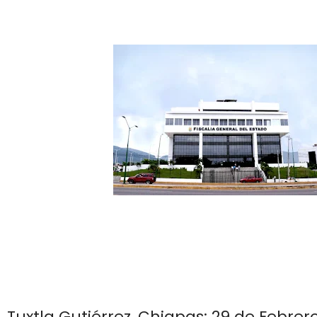
Tuxtla Gutiérrez, Chiapas; 29 de Febrero