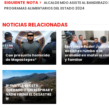
SIGUIENTE NOTA
ALCALDE MDO ASISTE AL BANDERAZO 
PROGRAMAS ALIMENTARIOS DEL ESTADO 2024
NOTICIAS RELACIONADAS
Fortalece Poder Judicia
acciones rumbo a la
Cae presunto homicida
oralidad en materia civi
de Mapastepec*
y familiar
🚨 TUXTLA SE ESTÁ
QUEDANDO SIN RESPIRAR Y
NADIE FRENA EL DESASTRE
🚨