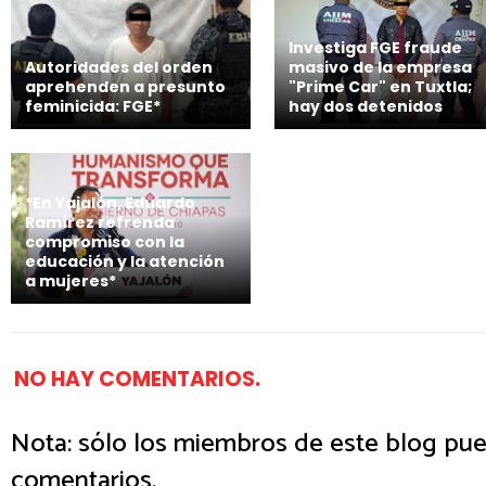
Investiga FGE fraude
Autoridades del orden
masivo de la empresa
aprehenden a presunto
"Prime Car" en Tuxtla;
feminicida: FGE*
hay dos detenidos
*En Yajalón, Eduardo
Ramírez refrenda
compromiso con la
educación y la atención
a mujeres*
NO HAY COMENTARIOS.
Nota: sólo los miembros de este blog pue
comentarios.