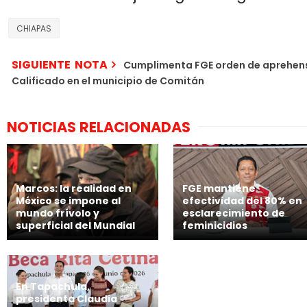
CHIAPAS
SIGUIENTE NOTA
Cumplimenta FGE orden de aprehens
Calificado en el municipio de Comitán
NOTICIAS RELACIONADAS
Marcos: la realidad en
FGE mantiene
México se impone al
efectividad del 80% en
mundo frívolo y
esclarecimiento de
superficial del Mundial
feminicidios
En Tapachula,
presidenta Claudia