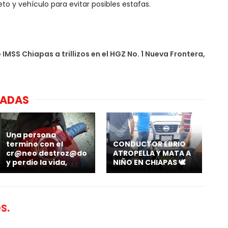
to y vehículo para evitar posibles estafas.
 IMSS Chiapas a trillizos en el HGZ No. 1 Nueva Frontera,
NADAS
Una persona
termino con el
CONDUCTOR EBRIO
cr@neo destroz@do
ATROPELLA Y MATA A
y perdio la vida,
NIÑO EN CHIAPAS 🕊️
S.