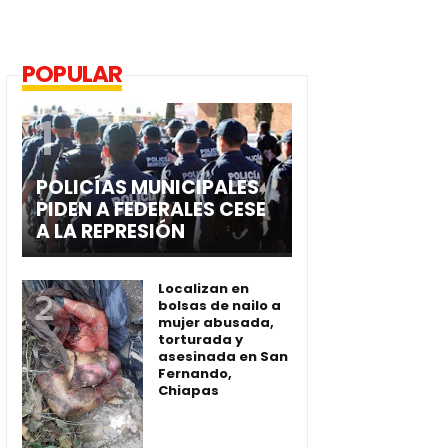
POPULAR
POLICÍAS MUNICIPALES
PIDEN A FEDERALES CESE
A LA REPRESIÓN
Localizan en
bolsas de nailo a
mujer abusada,
torturada y
asesinada en San
Fernando,
Chiapas