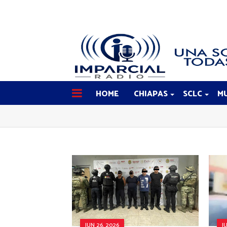
HOME
CHIAPAS
SCLC
MU
JUN 26, 2026
J