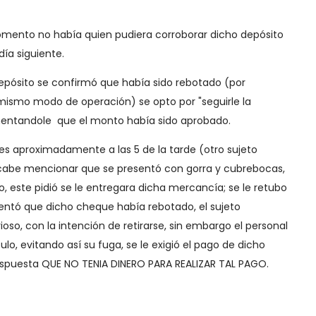
mento no había quien pudiera corroborar dicho depósito
día siguiente.
el depósito se confirmó que había sido rebotado (por
 mismo modo de operación) se opto por "seguirle la
omentandole que el monto había sido aprobado.
nes aproximadamente a las 5 de la tarde (otro sujeto
), cabe mencionar que se presentó con gorra y cubrebocas,
lo, este pidió se le entregara dicha mercancía; se le retubo
ntó que dicho cheque había rebotado, el sujeto
o, con la intención de retirarse, sin embargo el personal
ulo, evitando así su fuga, se le exigió el pago de dicho
espuesta QUE NO TENIA DINERO PARA REALIZAR TAL PAGO.