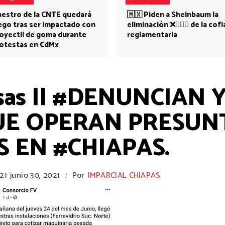
estro de la CNTE quedará
🇲🇽 Piden a Sheinbaum la
ego tras ser impactado con
eliminación ❌👩🏻‍⚕️ de la cofi
oyectil de goma durante
reglamentaria
otestas en CdMx
sas || #DENUNCIAN 
UE OPERAN PRESUN
 EN #CHIAPAS.
21
junio 30, 2021
Por
IMPARCIAL CHIAPAS
/