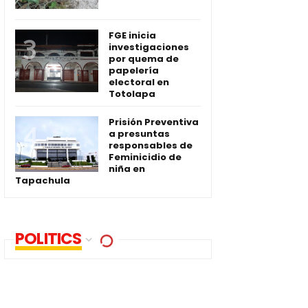
FGE inicia
investigaciones
por quema de
papelería
electoral en
Totolapa
Prisión Preventiva
a presuntas
responsables de
Feminicidio de
niña en
Tapachula
POLITICS