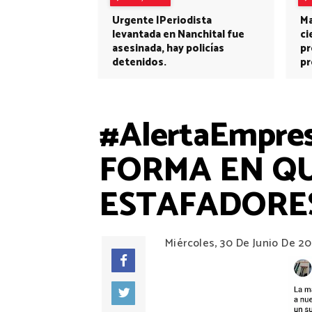
Urgente |Periodista
Ma
levantada en Nanchital fue
ci
asesinada, hay policías
pr
detenidos.
pr
#AlertaEmpre
FORMA EN Q
ESTAFADORES
Miércoles, 30 De Junio De 20