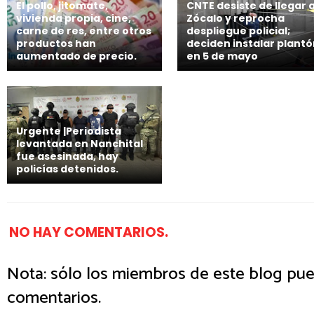
El pollo, jitomate,
CNTE desiste de llegar a
vivienda propia, cine,
Zócalo y reprocha
carne de res, entre otros
despliegue policial;
productos han
deciden instalar plant
aumentado de precio.
en 5 de mayo
Urgente |Periodista
levantada en Nanchital
fue asesinada, hay
policías detenidos.
NO HAY COMENTARIOS.
Nota: sólo los miembros de este blog pue
comentarios.