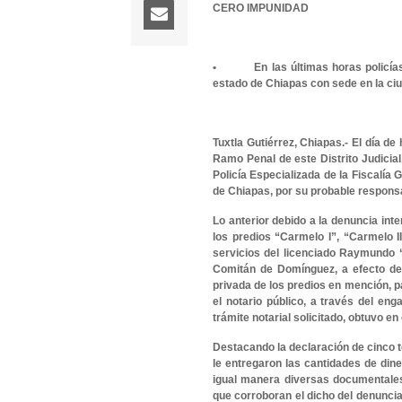
CERO IMPUNIDAD
• En las últimas horas policías d
estado de Chiapas con sede en la c
Tuxtla Gutiérrez, Chiapas.- El día d
Ramo Penal de este Distrito Judicial
Policía Especializada de la Fiscalía
de Chiapas, por su probable responsab
Lo anterior debido a la denuncia inte
los predios “Carmelo I”, “Carmelo II
servicios del licenciado Raymundo “
Comitán de Domínguez, a efecto de 
privada de los predios en mención, p
el notario público, a través del eng
trámite notarial solicitado, obtuvo e
Destacando la declaración de cinco 
le entregaron las cantidades de dine
igual manera diversas documentales 
que corroboran el dicho del denuncian