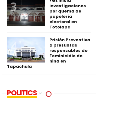
FGE inicia
investigaciones
por quema de
papelería
electoral en
Totolapa
Prisión Preventiva
a presuntas
responsables de
Feminicidio de
niña en
Tapachula
POLITICS