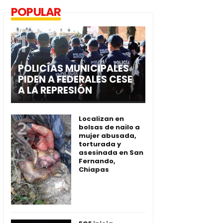
POPULAR
POLICÍAS MUNICIPALES
PIDEN A FEDERALES CESE
A LA REPRESIÓN
Localizan en
bolsas de nailo a
mujer abusada,
torturada y
asesinada en San
Fernando,
Chiapas