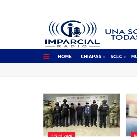
HOME
CHIAPAS
SCLC
MU
JUN 26, 2026
J