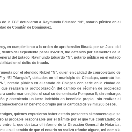
e la FGE detuvieron a Raymundo Eduardo “N”, notario público en el
iudad de Comitán de Domínguez.
e hoy, en cumplimiento a la orden de aprehensión librada por un Juez del
, dentro del expediente penal 05/2019, fue detenido por elementos de la
 General del Estado, Raymundo Eduardo “N”, notario público en el estado
ilidad en el delito de fraude.
rpuesta por el ofendido Rubiel “N”, quien en calidad de copropietario de
” y “El Triángulo”, ubicados en el municipio de Cintalapa, contrató los
N”, notario público en el estado de Chiapas con sede en la ciudad de
que realizara la protocolización del cambio de régimen de propiedad
ara conformar un ejido, el cual se denominaría Pomposo II; sin embargo,
año y obteniendo un lucro indebido en beneficio propio, sin realizar el
n consecuencia un beneficio propio por la cantidad de 99 mil 200 pesos.
testigos, quienes expusieron haber estado presentes al momento que se
ro al probable responsable por el trámite por el que fue contratado; de
entre la que destaca el informe de la Dirección General de Notarías,
te en el sentido de que el notario no realizó trámite alguno, así como la