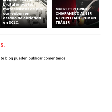
#Video…así fue el
brutal impacto,
motociclistas de didi
MUERE PEREGRINO
carreaban en
CHIAPANECO AL SER
estado de ebriedad
ATROPELLADO POR UN
en SCLC.
TRÁILER
S.
ste blog pueden publicar comentarios.