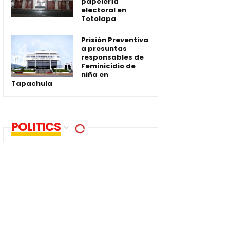
papelería
electoral en
Totolapa
Prisión Preventiva
a presuntas
responsables de
Feminicidio de
niña en
Tapachula
POLITICS