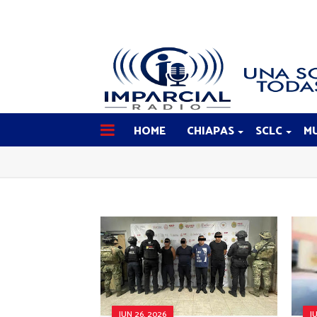
HOME
CHIAPAS
SCLC
MU
JUN 26, 2026
J