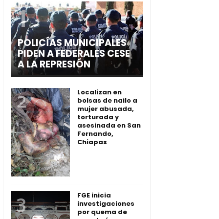
POLICÍAS MUNICIPALES
PIDEN A FEDERALES CESE
A LA REPRESIÓN
Localizan en
bolsas de nailo a
mujer abusada,
torturada y
asesinada en San
Fernando,
Chiapas
FGE inicia
investigaciones
por quema de