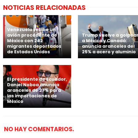
NOTICIAS RELACIONADAS
Venezuela recibe un
avión procedente de
Trump vuelve a golpea
México con 242
a México y Canadá:
migrantes deportados
anuncia aranceles del
de Estados Unidos
25% a acero y aluminio
El presidente de Ecuador,
Daniel Noboa anuncia
aranceles de 27% para
las importaciones de
México
NO HAY COMENTARIOS.