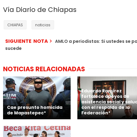
Vía Diario de Chiapas
CHIAPAS
noticias
SIGUIENTE NOTA
AMLO a periodistas: Si ustedes se p
sucede
NOTICIAS RELACIONADAS
Eduardo Ramírez
fortalece apoyos de
asistencia social y salu
Cae presunto homicida
con el respaldo de la
de Mapastepec*
Federación*