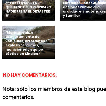
🚨 TUXTLA SE ESTÁ
Fortalece Poder Judicia
QUEDANDO SIN RESPIRAR Y
acciones rumbo a la
NADIE FRENA EL DESASTRE
oralidad en materia civi
🚨
y familiar
*Marina realiza
aseguramiento de
vehículos, artefactos
explosivos, armas,
municiones y equipo
táctico en Sinaloa*
NO HAY COMENTARIOS.
Nota: sólo los miembros de este blog pue
comentarios.