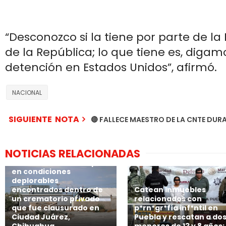
“Desconozco si la tiene por parte de la 
de la República; lo que tiene es, digam
detención en Estados Unidos”, afirmó.
NACIONAL
SIGUIENTE NOTA
🔴 FALLECE MAESTRO DE LA CNTE DU
NOTICIAS RELACIONADAS
🚨Suman 381 los cuerpos
en condiciones
deplorables
encontrados dentro de
Catean inmuebles
un crematorio privado
relacionados con
que fue clausurado en
p*rn*gr*fía inf*ntil en
Ciudad Juárez,
Puebla y rescatan a do
Chihuahua.
menores de 13 y 8 años;