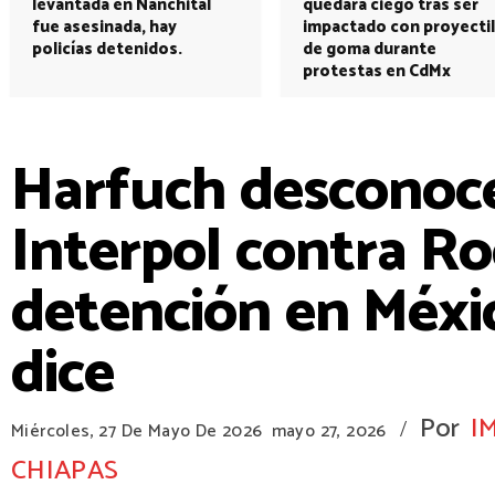
levantada en Nanchital
quedará ciego tras ser
fue asesinada, hay
impactado con proyectil
policías detenidos.
de goma durante
protestas en CdMx
Harfuch desconoce 
Interpol contra R
detención en Méxic
dice
Por
I
/
Miércoles, 27 De Mayo De 2026
mayo 27, 2026
CHIAPAS