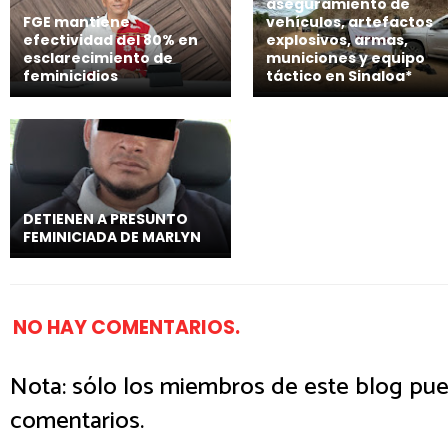
aseguramiento de
FGE mantiene
vehículos, artefactos
efectividad del 80% en
explosivos, armas,
esclarecimiento de
municiones y equipo
feminicidios
táctico en Sinaloa*
DETIENEN A PRESUNTO
FEMINICIADA DE MARLYN
NO HAY COMENTARIOS.
Nota: sólo los miembros de este blog pue
comentarios.