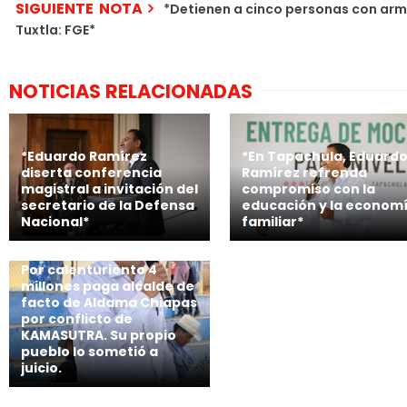
SIGUIENTE NOTA
*Detienen a cinco personas con arm
Tuxtla: FGE*
NOTICIAS RELACIONADAS
*Eduardo Ramírez
*En Tapachula, Eduard
diserta conferencia
Ramírez refrenda
magistral a invitación del
compromiso con la
secretario de la Defensa
educación y la econom
Nacional*
familiar*
Por calenturiento 4
millones paga alcalde de
facto de Aldama Chiapas
por conflicto de
KAMASUTRA. Su propio
pueblo lo sometió a
juicio.