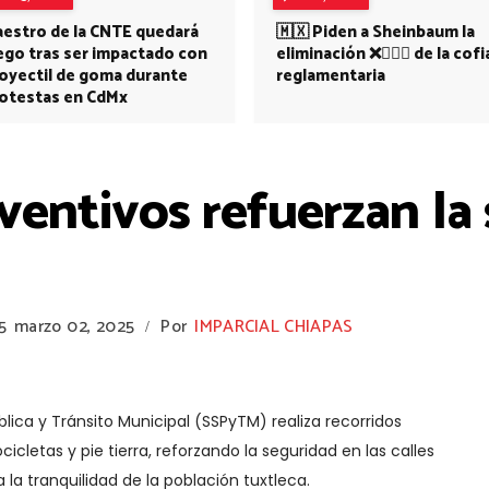
estro de la CNTE quedará
🇲🇽 Piden a Sheinbaum la
ego tras ser impactado con
eliminación ❌👩🏻‍⚕️ de la cofi
oyectil de goma durante
reglamentaria
otestas en CdMx
ventivos refuerzan la
5
marzo 02, 2025
Por
IMPARCIAL CHIAPAS
/
lica y Tránsito Municipal (SSPyTM) realiza recorridos
icletas y pie tierra, reforzando la seguridad en las calles
 la tranquilidad de la población tuxtleca.