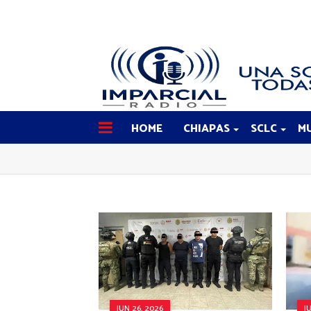
HOME
CHIAPAS
SCLC
MU
JUN 26, 2026
J