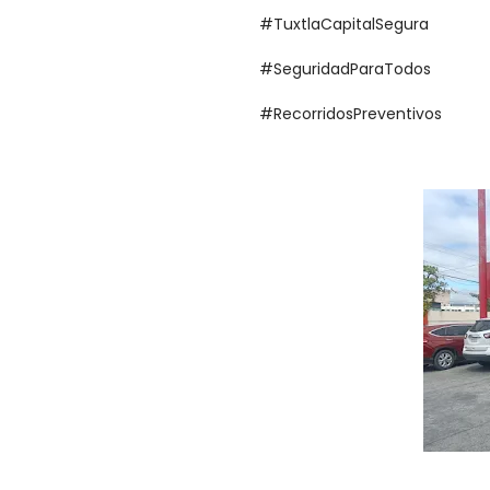
#TuxtlaCapitalSegura
#SeguridadParaTodos
#RecorridosPreventivos