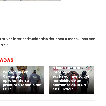
rativos interinstitucionales detienen a masculinos con
iapas
NADAS
*Fiscal General
Por hechos en
informa el
Ocosingo,
esclarecimiento del
aprehenden a
homicidio de un
presunto feminicida:
elemento de la GN
FGE*
en Huixtla.*