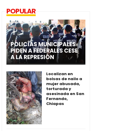
POPULAR
POLICÍAS MUNICIPALES
PIDEN A FEDERALES CESE
A LA REPRESIÓN
Localizan en
bolsas de nailo a
mujer abusada,
torturada y
asesinada en San
Fernando,
Chiapas