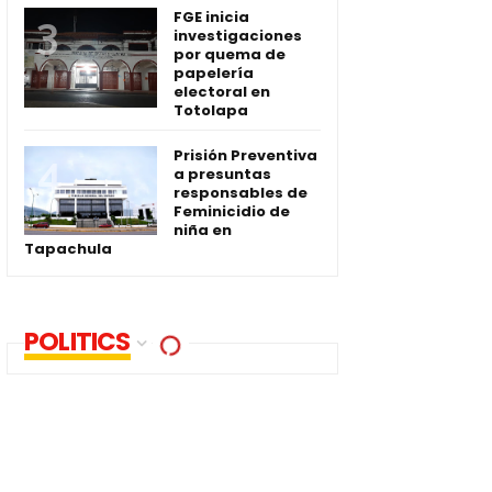
FGE inicia
investigaciones
por quema de
papelería
electoral en
Totolapa
Prisión Preventiva
a presuntas
responsables de
Feminicidio de
niña en
Tapachula
POLITICS