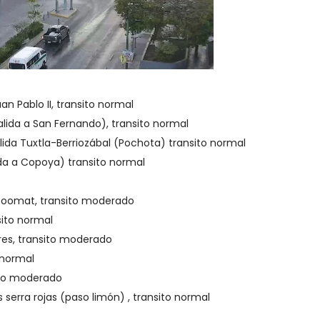
an Pablo II, transito normal
Salida a San Fernando), transito normal
ida Tuxtla-Berriozábal (Pochota) transito normal
ada a Copoya) transito normal
a Zoomat, transito moderado
nsito normal
lores, transito moderado
o normal
nsito moderado
s serra rojas (paso limón) , transito normal