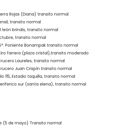
Serra Rojas (Diana) transito normal
ensil, transito normal
 león brindis, transito normal
octubre, transito normal
 15ª. Poniente Bonampak transito normal
Ciro farrera (plaza cristal),transito moderado
Crucero Laureles, transito normal
rucero Juan Crispín transito normal
lo 115, Estadio taquilla, transito normal
eriferico sur (santa elena), transito normal
nte (5 de mayo) Transito normal