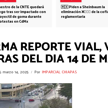
estro de la CNTE quedará
🇲🇽 Piden a Sheinbaum la
ego tras ser impactado con
eliminación ❌👩🏻‍⚕️ de la cofi
oyectil de goma durante
reglamentaria
otestas en CdMx
RMA REPORTE VIAL, 
RAS DEL DIA 14 DE 
5
marzo 14, 2025
Por
IMPARCIAL CHIAPAS
/