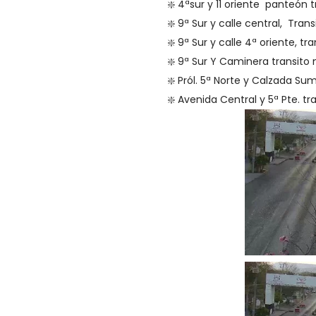
❇️ 4ªsur y 11 oriente panteón 
❇️ 9ª Sur y calle central, Tran
❇️ 9ª Sur y calle 4ª oriente, tr
❇️ 9ª Sur Y Caminera transito
❇️ Pról. 5ª Norte y Calzada Su
❇️ Avenida Central y 5ª Pte. t