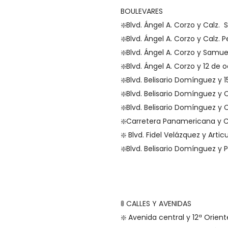
BOULEVARES
❇️Blvd. Ángel A. Corzo y Calz. 
❇️Blvd. Ángel A. Corzo y Calz. P
❇️Blvd. Ángel A. Corzo y Samuel
❇️Blvd. Ángel A. Corzo y 12 de 
❇️Blvd. Belisario Domínguez y
❇️Blvd. Belisario Domínguez y 
❇️Blvd. Belisario Domínguez y 
❇️Carretera Panamericana y C
❇️ Blvd. Fidel Velázquez y Articu
❇️Blvd. Belisario Domínguez y P
🚦 CALLES Y AVENIDAS
❇️ Avenida central y 12ª Orie