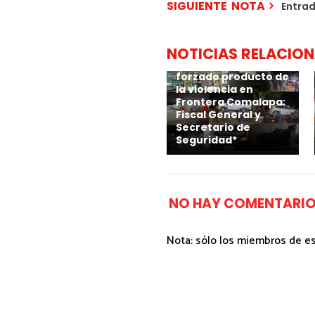
SIGUIENTE NOTA
Entra
NOTICIAS RELACIO
*No hay
desplazamiento
forzado producto de
la violencia en
Frontera Comalapa:
Fiscal General y
Secretario de
Seguridad*
NO HAY COMENTARIO
Nota: sólo los miembros de e