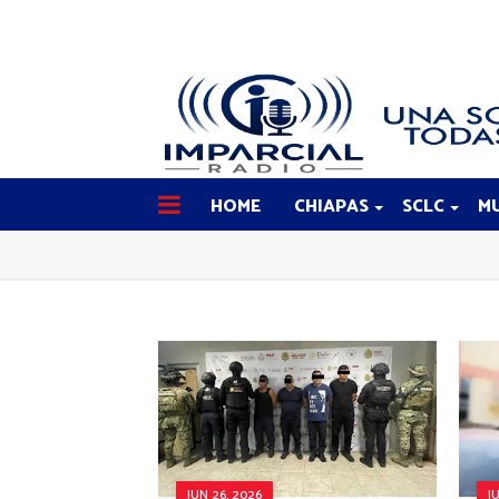
HOME
CHIAPAS
SCLC
MU
JUN 26, 2026
J