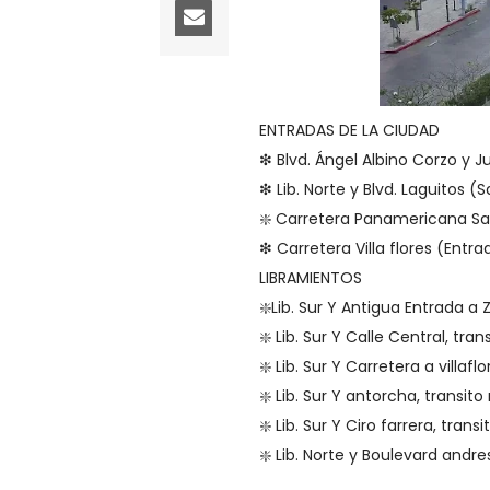
ENTRADAS DE LA CIUDAD
❇ Blvd. Ángel Albino Corzo y Ju
❇ Lib. Norte y Blvd. Laguitos (
❇️ Carretera Panamericana Sal
❇ Carretera Villa flores (Entr
LIBRAMIENTOS
❇️Lib. Sur Y Antigua Entrada 
❇️ Lib. Sur Y Calle Central, tra
❇️ Lib. Sur Y Carretera a villaf
❇️ Lib. Sur Y antorcha, transit
❇️ Lib. Sur Y Ciro farrera, tra
❇️ Lib. Norte y Boulevard andre