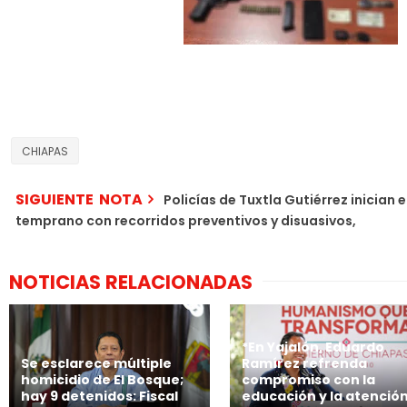
CHIAPAS
SIGUIENTE NOTA
Policías de Tuxtla Gutiérrez inician 
temprano con recorridos preventivos y disuasivos,
NOTICIAS RELACIONADAS
*En Yajalón, Eduardo
Se esclarece múltiple
Ramírez refrenda
homicidio de El Bosque;
compromiso con la
hay 9 detenidos: Fiscal
educación y la atenció