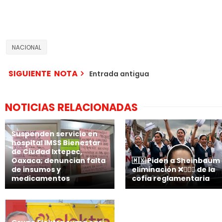
NACIONAL
SIGUIENTE NOTA
Entrada antigua
NOTICIAS RELACIONADAS
Suspenden servicio en
hospital IMSS Bienestar
de Ciudad Ixtepec,
Oaxaca; denuncian falta
🇲🇽 Piden a Sheinbaum 
de insumos y
eliminación ❌👩🏻‍⚕️ de la
medicamentos
cofia reglamentaria