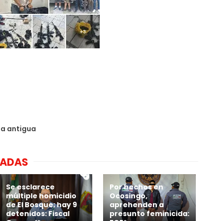
da antigua
NADAS
Se esclarece
Por hechos en
múltiple homicidio
Ocosingo,
de El Bosque; hay 9
aprehenden a
detenidos: Fiscal
presunto feminicida: