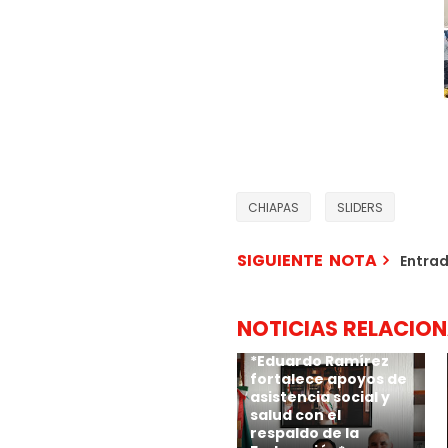
CHIAPAS
SLIDERS
SIGUIENTE NOTA
Entra
NOTICIAS RELACIO
*Eduardo Ramírez
fortalece apoyos de
asistencia social y
salud con el
respaldo de la