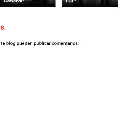
General*
FGE*
S.
ste blog pueden publicar comentarios.