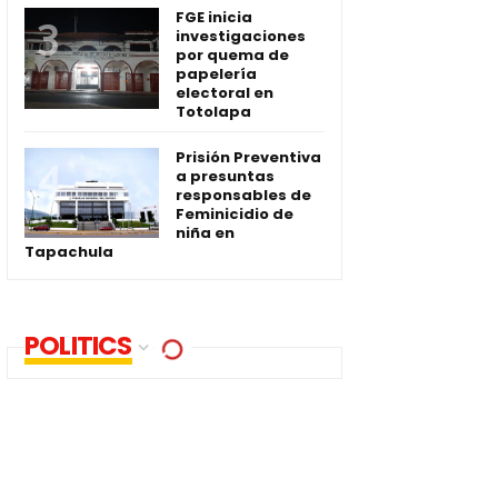
FGE inicia
investigaciones
por quema de
papelería
electoral en
Totolapa
Prisión Preventiva
a presuntas
responsables de
Feminicidio de
niña en
Tapachula
POLITICS