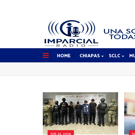
HOME
CHIAPAS
SCLC
MU
JUN 26, 2026
J