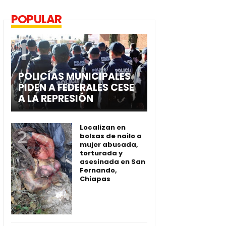
POPULAR
POLICÍAS MUNICIPALES
PIDEN A FEDERALES CESE
A LA REPRESIÓN
Localizan en
bolsas de nailo a
mujer abusada,
torturada y
asesinada en San
Fernando,
Chiapas