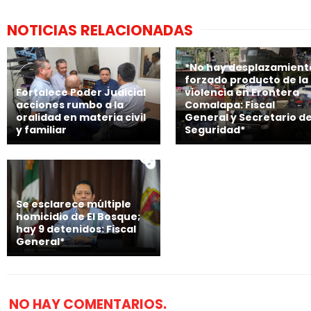
NOTICIAS RELACIONADAS
*No hay desplazamient
forzado producto de la
Fortalece Poder Judicial
violencia en Frontera
acciones rumbo a la
Comalapa: Fiscal
oralidad en materia civil
General y Secretario d
y familiar
Seguridad*
Se esclarece múltiple
homicidio de El Bosque;
hay 9 detenidos: Fiscal
General*
NO HAY COMENTARIOS.