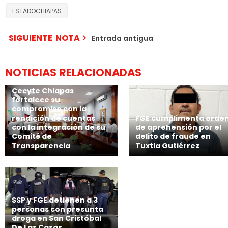
ESTADOCHIAPAS
SIGUIENTE NOTA
Entrada antigua
NOTICIAS RELACIONADAS
Cecyte Chiapas
fortalece su
compromiso con la
rendición de cuentas
FGE cumplimenta orde
con la integración de su
de aprehensión por el
Comité de
delito de fraude en
Transparencia
Tuxtla Gutiérrez
SSP y FGE detienen a 3
personas con presunta
droga en San Cristóbal
De Las Casas