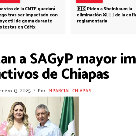
estro de la CNTE quedará
🇲🇽 Piden a Sheinbaum la
ego tras ser impactado con
eliminación ❌👩🏻‍⚕️ de la cofi
oyectil de goma durante
reglamentaria
otestas en CdMx
itan a SAGyP mayor im
ctivos de Chiapas
enero 13, 2025
Por
IMPARCIAL CHIAPAS
/