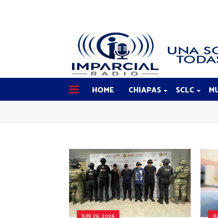
HOME
CHIAPAS
SCLC
MU
JUN 26, 2026
J