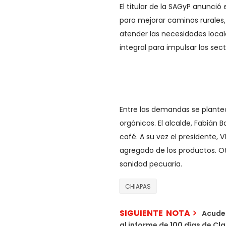
El titular de la SAGyP anunc
para mejorar caminos rurales,
atender las necesidades local
integral para impulsar los sec
Entre las demandas se planteó 
orgánicos. El alcalde, Fabián B
café. A su vez el presidente, V
agregado de los productos. Otr
sanidad pecuaria.
CHIAPAS
SIGUIENTE NOTA
Acude 
al informe de 100 días de C