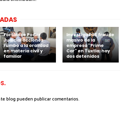
NADAS
Fortalece Poder
Investiga FGE fraude
Judicial acciones
masivo de la
rumbo a la oralidad
empresa "Prime
en materia civil y
Car" en Tuxtla; hay
familiar
dos detenidos
S.
ste blog pueden publicar comentarios.