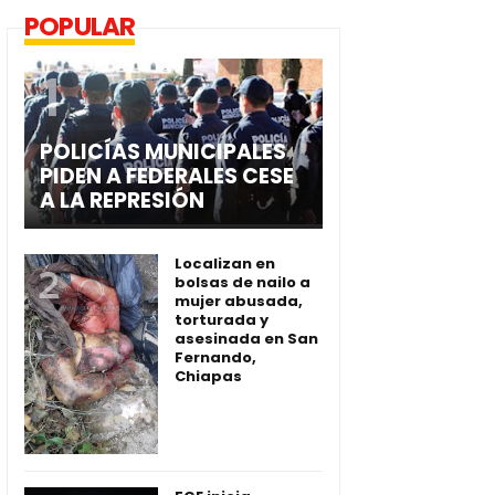
POPULAR
POLICÍAS MUNICIPALES
PIDEN A FEDERALES CESE
A LA REPRESIÓN
Localizan en
bolsas de nailo a
mujer abusada,
torturada y
asesinada en San
Fernando,
Chiapas