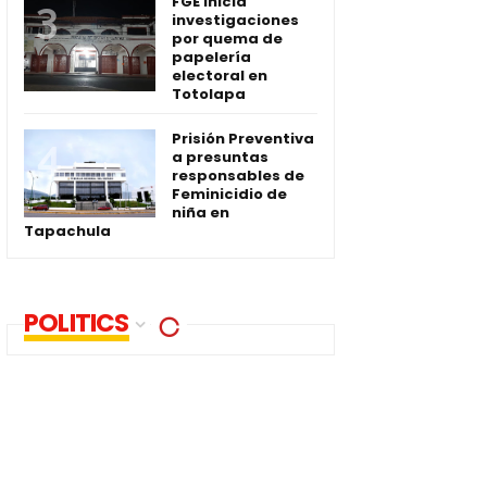
FGE inicia
investigaciones
por quema de
papelería
electoral en
Totolapa
Prisión Preventiva
a presuntas
responsables de
Feminicidio de
niña en
Tapachula
POLITICS