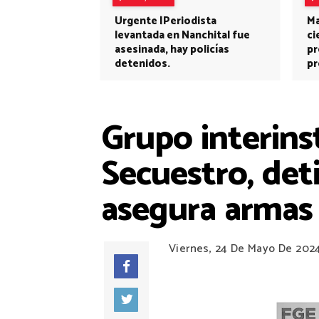
Urgente |Periodista
Ma
levantada en Nanchital fue
ci
asesinada, hay policías
pr
detenidos.
pr
Grupo interinst
Secuestro, det
asegura armas
Viernes, 24 De Mayo De 202