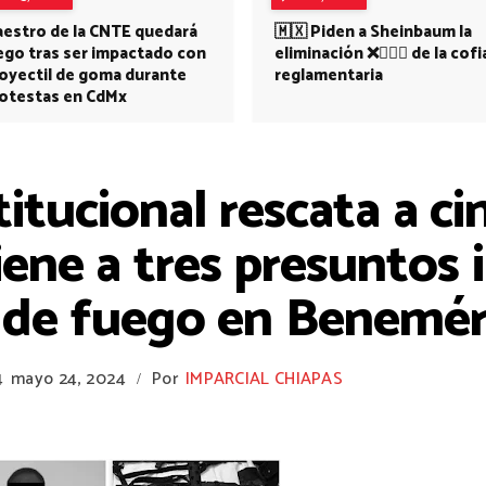
estro de la CNTE quedará
🇲🇽 Piden a Sheinbaum la
ego tras ser impactado con
eliminación ❌👩🏻‍⚕️ de la cofi
oyectil de goma durante
reglamentaria
otestas en CdMx
itucional rescata a ci
iene a tres presuntos 
 de fuego en Beneméri
4
mayo 24, 2024
Por
IMPARCIAL CHIAPAS
/