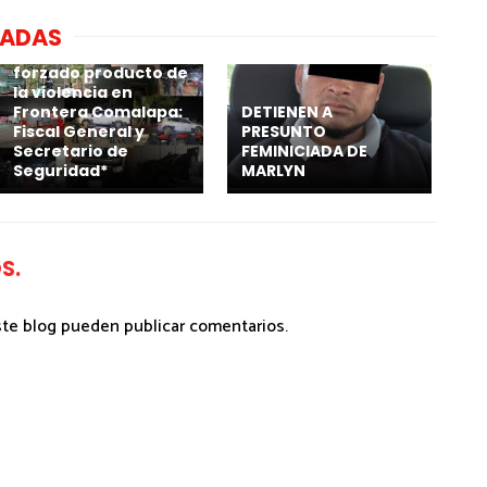
NADAS
*No hay
desplazamiento
forzado producto de
la violencia en
Frontera Comalapa:
DETIENEN A
Fiscal General y
PRESUNTO
Secretario de
FEMINICIADA DE
Seguridad*
MARLYN
S.
ste blog pueden publicar comentarios.