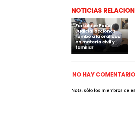
NOTICIAS RELACIO
Fortalece Poder
Judicial acciones
rumbo a la oralidad
en materia civil y
familiar
NO HAY COMENTARIO
Nota: sólo los miembros de e