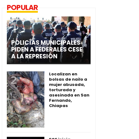
POPULAR
POLICÍAS MUNICIPALES
PIDEN A FEDERALES CESE
A LA REPRESIÓN
Localizan en
bolsas de nailo a
mujer abusada,
torturada y
asesinada en San
Fernando,
Chiapas