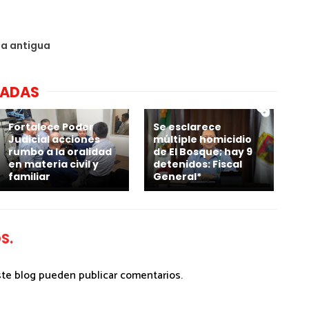
da antigua
NADAS
Fortalece Poder
Se esclarece
Judicial acciones
múltiple homicidio
rumbo a la oralidad
de El Bosque; hay 9
en materia civil y
detenidos: Fiscal
familiar
General*
S.
ste blog pueden publicar comentarios.