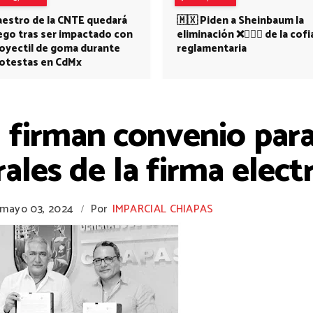
estro de la CNTE quedará
🇲🇽 Piden a Sheinbaum la
ego tras ser impactado con
eliminación ❌👩🏻‍⚕️ de la cofi
oyectil de goma durante
reglamentaria
otestas en CdMx
firman convenio para 
rales de la firma elec
mayo 03, 2024
Por
IMPARCIAL CHIAPAS
/