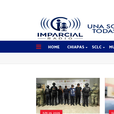
HOME
CHIAPAS
SCLC
MU
JUN 26, 2026
J