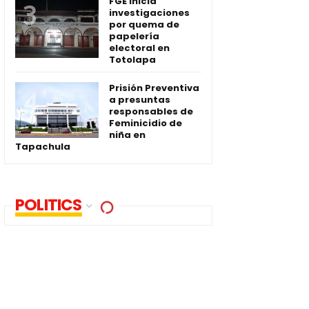
FGE inicia
investigaciones
por quema de
papelería
electoral en
Totolapa
Prisión Preventiva
a presuntas
responsables de
Feminicidio de
niña en
Tapachula
POLITICS