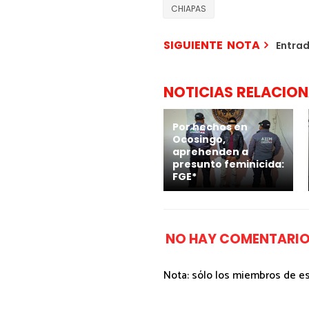
CHIAPAS
SIGUIENTE NOTA
Entra
NOTICIAS RELACIO
Por hechos en
Ocosingo,
aprehenden a
presunto feminicida:
FGE*
NO HAY COMENTARIO
Nota: sólo los miembros de e