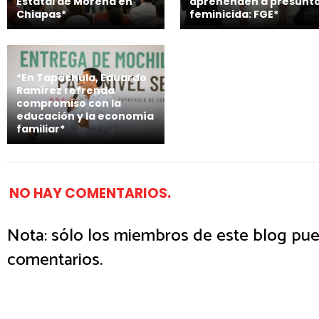
Estatal de Morena en
aprehenden a presunt
Chiapas*
feminicida: FGE*
*En Tapachula, Eduardo
Ramírez refrenda
compromiso con la
educación y la economía
familiar*
NO HAY COMENTARIOS.
Nota: sólo los miembros de este blog pue
comentarios.