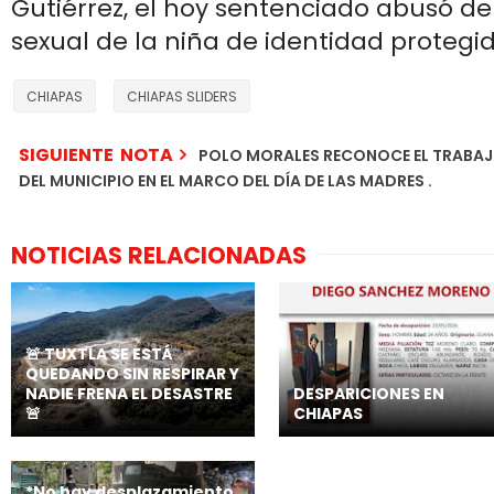
Gutiérrez, el hoy sentenciado abusó de
sexual de la niña de identidad protegid
CHIAPAS
CHIAPAS SLIDERS
SIGUIENTE NOTA
POLO MORALES RECONOCE EL TRABAJO
DEL MUNICIPIO EN EL MARCO DEL DÍA DE LAS MADRES .
NOTICIAS RELACIONADAS
🚨 TUXTLA SE ESTÁ
QUEDANDO SIN RESPIRAR Y
NADIE FRENA EL DESASTRE
DESPARICIONES EN
🚨
CHIAPAS
*No hay desplazamiento