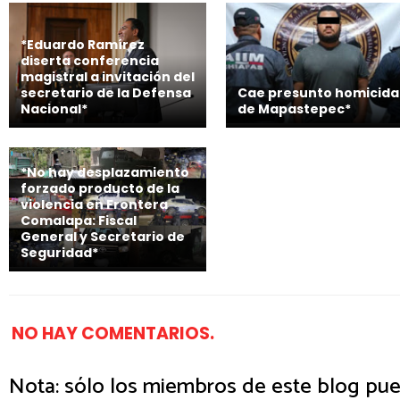
*Eduardo Ramírez
diserta conferencia
magistral a invitación del
secretario de la Defensa
Cae presunto homicida
Nacional*
de Mapastepec*
*No hay desplazamiento
forzado producto de la
violencia en Frontera
Comalapa: Fiscal
General y Secretario de
Seguridad*
NO HAY COMENTARIOS.
Nota: sólo los miembros de este blog pue