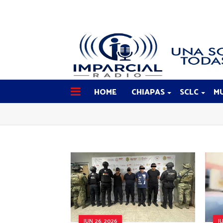
HOME
CHIAPAS
SCLC
MU
JUN 26, 2026
J