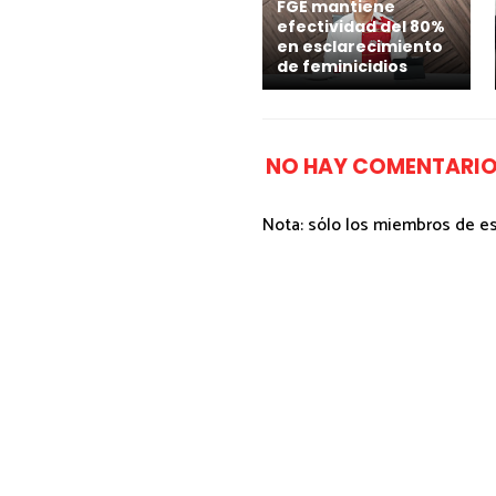
FGE mantiene
efectividad del 80%
en esclarecimiento
de feminicidios
NO HAY COMENTARIO
Nota: sólo los miembros de e