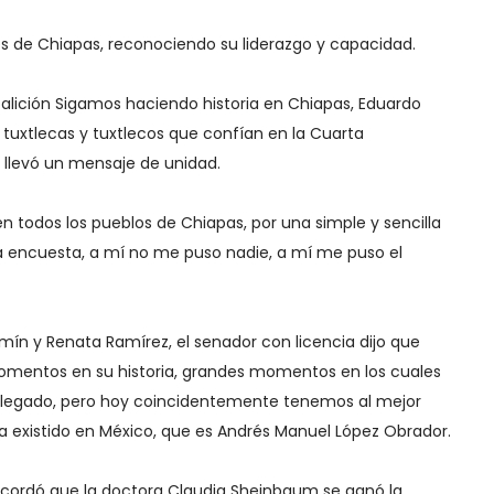
es de Chiapas, reconociendo su liderazgo y capacidad.
oalición Sigamos haciendo historia en Chiapas, Eduardo
 tuxtlecas y tuxtlecos que confían en la Cuarta
s llevó un mensaje de unidad.
en todos los pueblos de Chiapas, por una simple y sencilla
na encuesta, a mí no me puso nadie, a mí me puso el
ín y Renata Ramírez, el senador con licencia dijo que
omentos en su historia, grandes momentos en los cuales
n legado, pero hoy coincidentemente tenemos al mejor
a existido en México, que es Andrés Manuel López Obrador.
cordó que la doctora Claudia Sheinbaum se ganó la