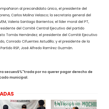
ompañaron al precandidato único, el presidente del
rena, Carlos Molina Velasco; la secretaria general del
EM, Valeria Santiago Barrientos; el líder moral del PT,
sidente del Comité Central Ejecutivo del partido
to Tomás Hernández; el presidente del Comité Ejecutivo
ido, Conrado Cifuentes Astudillo; y el presidente de la
l Partido RSP, José Alfredo Ramírez Guzmán.
ra secues$%"trada por no querer pagar derecho de
rcado municipal.
NADAS
*En Tapachula,
Eduardo Ramírez