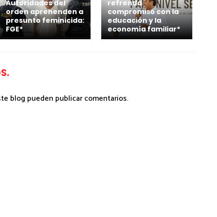
Autoridades del
refrenda
orden aprehenden a
compromiso con la
presunto feminicida:
educación y la
FGE*
economía familiar*
S.
ste blog pueden publicar comentarios.