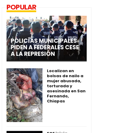
POPULAR
POLICÍAS MUNICIPALES
PIDEN A FEDERALES CESE
A LA REPRESIÓN
Localizan en
bolsas de nailo a
mujer abusada,
torturada y
asesinada en San
Fernando,
Chiapas