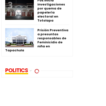
FGE inicia
investigaciones
por quema de
papelería
electoral en
Totolapa
Prisión Preventiva
a presuntas
responsables de
Feminicidio de
niña en
Tapachula
POLITICS