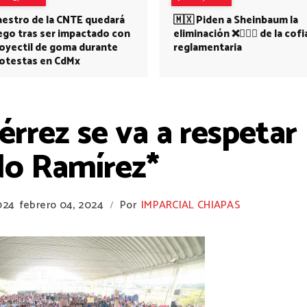
estro de la CNTE quedará
🇲🇽 Piden a Sheinbaum la
ego tras ser impactado con
eliminación ❌👩🏻‍⚕️ de la cofi
oyectil de goma durante
reglamentaria
otestas en CdMx
érrez se va a respetar
do Ramírez*
024
febrero 04, 2024
Por
IMPARCIAL CHIAPAS
/