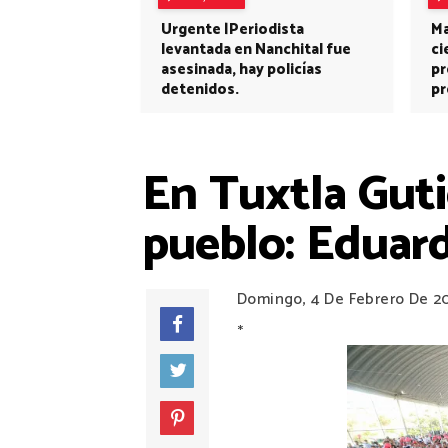
Urgente |Periodista
Ma
levantada en Nanchital fue
ci
asesinada, hay policías
pr
detenidos.
pr
En Tuxtla Guti
pueblo: Eduar
Domingo, 4 De Febrero De 2
*