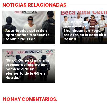
NOTICIAS RELACIONADAS
En Tapachula,
presidenta Claudia
Autoridades del orden
Sheinbaum entrega
aprehenden a presunto
tarjetas de la Beca Rita
feminicida: FGE*
Cetina
*Fiscal General informa
el esclarecimiento del
homicidio de un
elemento de la GN en
Huixtla.*
NO HAY COMENTARIOS.