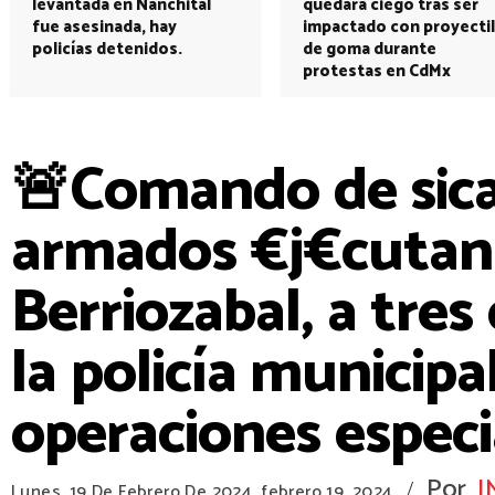
levantada en Nanchital
quedará ciego tras ser
fue asesinada, hay
impactado con proyectil
policías detenidos.
de goma durante
protestas en CdMx
🚨Comando de s¡c
armados €j€cutan 
Berriozabal, a tres
la policía municipa
operaciones especi
Por
I
/
Lunes, 19 De Febrero De 2024
febrero 19, 2024