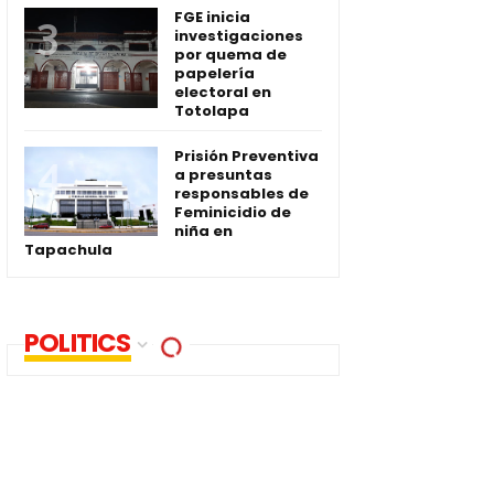
FGE inicia
investigaciones
por quema de
papelería
electoral en
Totolapa
Prisión Preventiva
a presuntas
responsables de
Feminicidio de
niña en
Tapachula
POLITICS