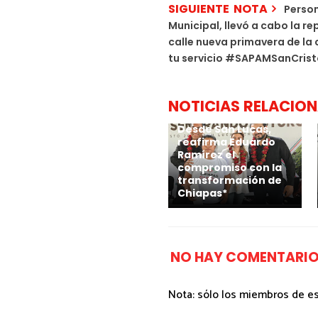
SIGUIENTE NOTA
Person
Municipal, llevó a cabo la r
calle nueva primavera de la
tu servicio #SAPAMSanCrist
NOTICIAS RELACIO
Desde San Lucas,
reafirma Eduardo
Ramírez el
compromiso con la
transformación de
Chiapas*
NO HAY COMENTARIO
Nota: sólo los miembros de e