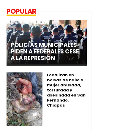
POPULAR
POLICÍAS MUNICIPALES
PIDEN A FEDERALES CESE
A LA REPRESIÓN
Localizan en
bolsas de nailo a
mujer abusada,
torturada y
asesinada en San
Fernando,
Chiapas