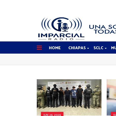
HOME
CHIAPAS
SCLC
MU
JUN 26, 2026
J