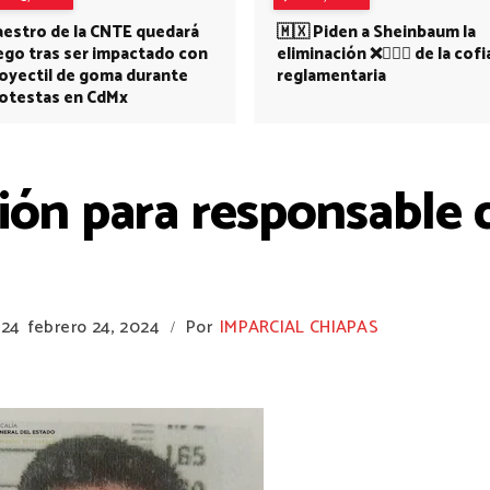
estro de la CNTE quedará
🇲🇽 Piden a Sheinbaum la
ego tras ser impactado con
eliminación ❌👩🏻‍⚕️ de la cofi
oyectil de goma durante
reglamentaria
otestas en CdMx
sión para responsable 
024
febrero 24, 2024
Por
IMPARCIAL CHIAPAS
/