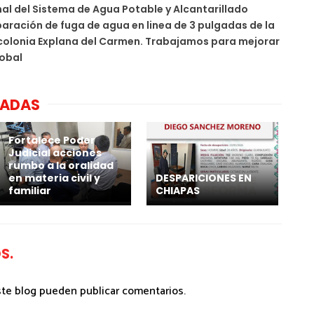
al del Sistema de Agua Potable y Alcantarillado
eparación de fuga de agua en linea de 3 pulgadas de la
 colonia Explana del Carmen. Trabajamos para mejorar
obal
NADAS
Fortalece Poder
Judicial acciones
rumbo a la oralidad
en materia civil y
DESPARICIONES EN
familiar
CHIAPAS
S.
ste blog pueden publicar comentarios.