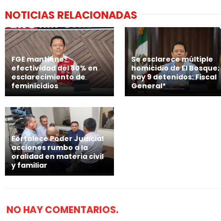
NOTICIAS RELACIONADAS
FGE mantiene
Se esclarece múltiple
efectividad del 80% en
homicidio de El Bosque;
esclarecimiento de
hay 9 detenidos: Fiscal
feminicidios
General*
Fortalece Poder Judicial
acciones rumbo a la
oralidad en materia civil
y familiar
NO HAY COMENTARIOS.