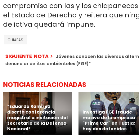
compromiso con las y los chiapanecos
el Estado de Derecho y reitera que ni
delictiva quedará impune.
CHIAPAS
SIGUIENTE NOTA
Jóvenes conocen las diversas alter
denunciar delitos ambiénteles (FGE)*
NOTICIAS RELACIONADAS
*Eduardo Ramírez
diserta conferencia
Investiga FGE fraude
magistral a invitación del
masivo de la empresa
secretario de la Defensa
"Prime Car" en Tuxtla;
Nacional*
hay dos detenidos