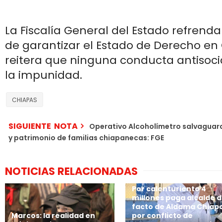
La Fiscalía General del Estado refren
de garantizar el Estado de Derecho en
reitera que ninguna conducta antisoc
la impunidad.
CHIAPAS
SIGUIENTE NOTA
Operativo Alcoholímetro salvaguar
y patrimonio de familias chiapanecas: FGE
NOTICIAS RELACIONADAS
Por calenturiento 4
millones paga alcalde 
facto de Aldama Chiap
Marcos: la realidad en
por conflicto de