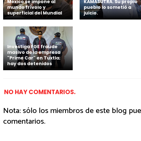
México se impone al
KAMASUTRA. Su propio
mundo frívolo y
pueblo lo sometió a
superficial del Mundial
juicio.
Investiga FGE fraude
masivo de la empresa
"Prime Car" en Tuxtla;
hay dos detenidos
NO HAY COMENTARIOS.
Nota: sólo los miembros de este blog pue
comentarios.