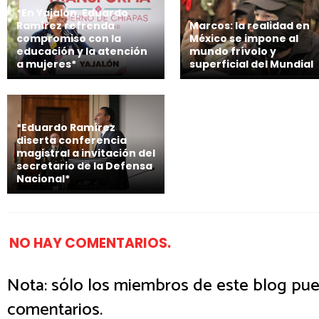
*En Yajalón, Eduardo
Ramírez refrenda
Marcos: la realidad en
compromiso con la
México se impone al
educación y la atención
mundo frívolo y
a mujeres*
superficial del Mundial
*Eduardo Ramírez
diserta conferencia
magistral a invitación del
secretario de la Defensa
Nacional*
NO HAY COMENTARIOS.
Nota: sólo los miembros de este blog pue
comentarios.