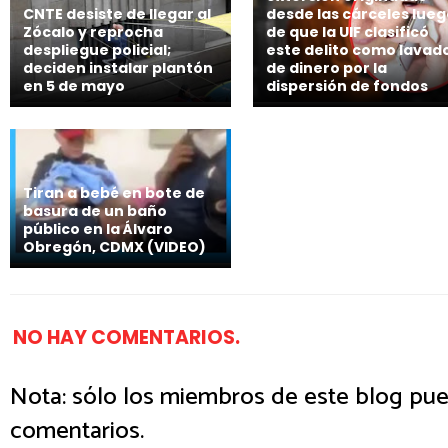
CNTE desiste de llegar al
desde las cárceles lue
Zócalo y reprocha
de que la UIF clasificó
despliegue policial;
este delito como lavad
deciden instalar plantón
de dinero por la
en 5 de mayo
dispersión de fondos
Tiran a bebé en bote de
basura de un baño
público en la Álvaro
Obregón, CDMX (VIDEO)
NO HAY COMENTARIOS.
Nota: sólo los miembros de este blog pue
comentarios.