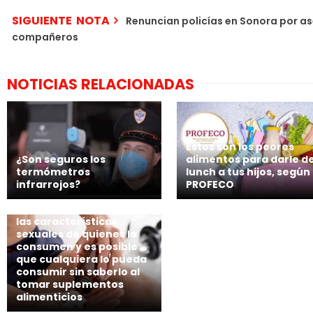
SIGUIENTE NOTA
Renuncian policías en Sonora por a
compañeros
NOTICIAS RELACIONADAS
Estos son los peores
¿Son seguros los
alimentos para darle d
termómetros
lunch a tus hijos, según
infrarrojos?
PROFECO
Los esteroides cambian
las características
sexuales de quienes lo
consumen y es posible
que cualquiera lo pueda
consumir sin saberlo al
tomar suplementos
alimenticios