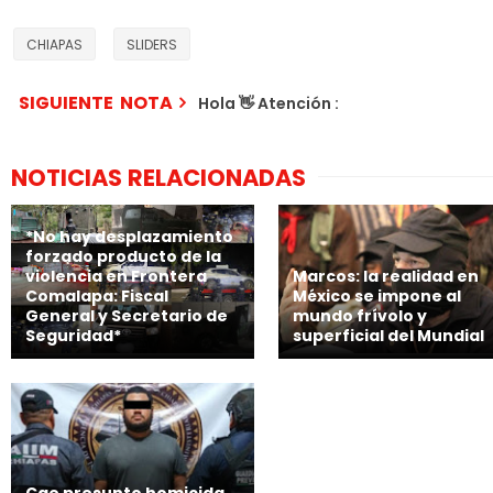
CHIAPAS
SLIDERS
SIGUIENTE NOTA
Hola 👋 Atención :
NOTICIAS RELACIONADAS
*No hay desplazamiento
forzado producto de la
violencia en Frontera
Marcos: la realidad en
Comalapa: Fiscal
México se impone al
General y Secretario de
mundo frívolo y
Seguridad*
superficial del Mundial