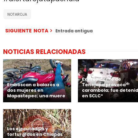
NOTAROJA
SIGUIENTE NOTA
Entrada antigua
NOTICIAS RELACIONADAS
Ex Presidente de
Emboscan a balazos a
Tenejapa provoca
dos mujeres en
carambola; fue deteni
Mapastepec; una muere
en SCLC*
Los ejecutad@s y
tortur@dos en Chiapas