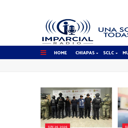
HOME
CHIAPAS
SCLC
MU
JUN 26, 2026
J