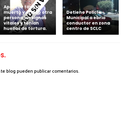
Aparece taxista
muerto y al lado otra
Detiene Policía
persona sin signos
Municipal a ebrio
vitales y tenian
conductor en zona
huellas de tortura.
centro de SCLC
S.
ste blog pueden publicar comentarios.