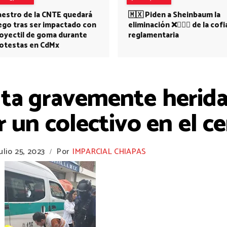
estro de la CNTE quedará
🇲🇽 Piden a Sheinbaum la
ego tras ser impactado con
eliminación ❌👩🏻‍⚕️ de la cofi
oyectil de goma durante
reglamentaria
otestas en CdMx
lta gravemente herida
r un colectivo en el c
julio 25, 2023
Por
IMPARCIAL CHIAPAS
/