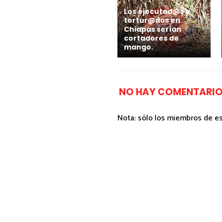
Los ejecutad@s y
tortur@dos en
Chiapas serían
cortadores de
mango.
NO HAY COMENTARIO
Nota: sólo los miembros de e