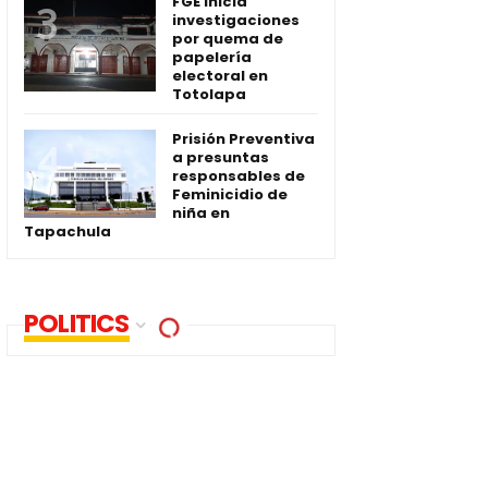
FGE inicia
investigaciones
por quema de
papelería
electoral en
Totolapa
Prisión Preventiva
a presuntas
responsables de
Feminicidio de
niña en
Tapachula
POLITICS