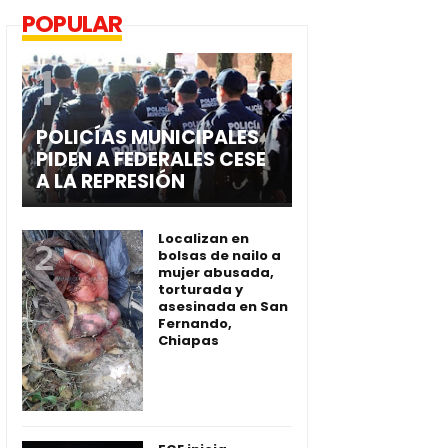
POPULAR
POLICÍAS MUNICIPALES
PIDEN A FEDERALES CESE
A LA REPRESIÓN
Localizan en
bolsas de nailo a
mujer abusada,
torturada y
asesinada en San
Fernando,
Chiapas