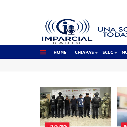
HOME
CHIAPAS
SCLC
MU
JUN 26, 2026
J