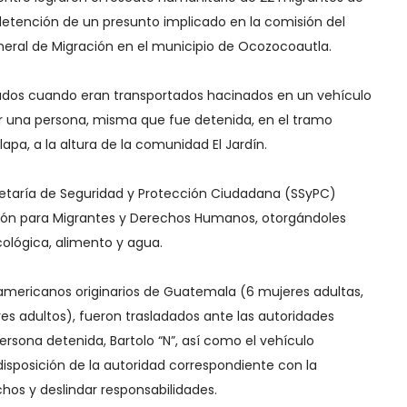
detención de un presunto implicado en la comisión del
General de Migración en el municipio de Ocozocoautla.
tados cuando eran transportados hacinados en un vehículo
or una persona, misma que fue detenida, en el tramo
pa, a la altura de la comunidad El Jardín.
etaría de Seguridad y Protección Ciudadana (SSyPC)
ción para Migrantes y Derechos Humanos, otorgándoles
icológica, alimento y agua.
americanos originarios de Guatemala (6 mujeres adultas,
s adultos), fueron trasladados ante las autoridades
ersona detenida, Bartolo “N”, así como el vehículo
isposición de la autoridad correspondiente con la
chos y deslindar responsabilidades.