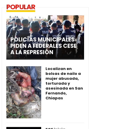
POPULAR
POLICÍAS MUNICIPALES
PIDEN A FEDERALES CESE
A LA REPRESIÓN
Localizan en
bolsas de nailo a
mujer abusada,
torturada y
asesinada en San
Fernando,
Chiapas