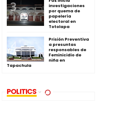
FGE inicia
investigaciones
por quema de
papelería
electoral en
Totolapa
Prisión Preventiva
a presuntas
responsables de
Feminicidio de
niña en
Tapachula
POLITICS