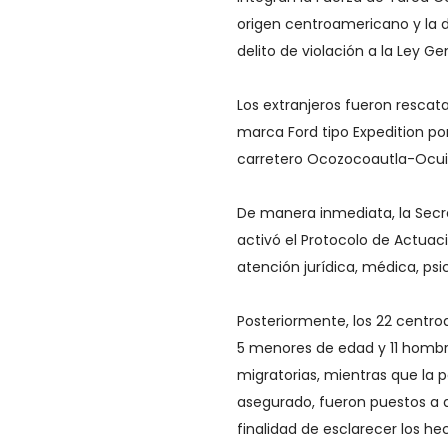
origen centroamericano y la 
delito de violación a la Ley 
Los extranjeros fueron resca
marca Ford tipo Expedition p
carretero Ocozocoautla-Ocuila
De manera inmediata, la Secr
activó el Protocolo de Actua
atención jurídica, médica, ps
Posteriormente, los 22 centro
5 menores de edad y 11 hombre
migratorias, mientras que la p
asegurado, fueron puestos a d
finalidad de esclarecer los he