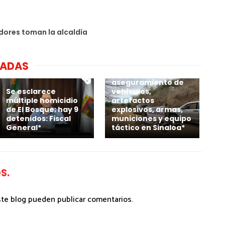
ores toman la alcaldía
NADAS
*Marina realiza
aseguramiento de
Se esclarece
vehículos,
múltiple homicidio
artefactos
de El Bosque; hay 9
explosivos, armas,
detenidos: Fiscal
municiones y equipo
General*
táctico en Sinaloa*
S.
ste blog pueden publicar comentarios.