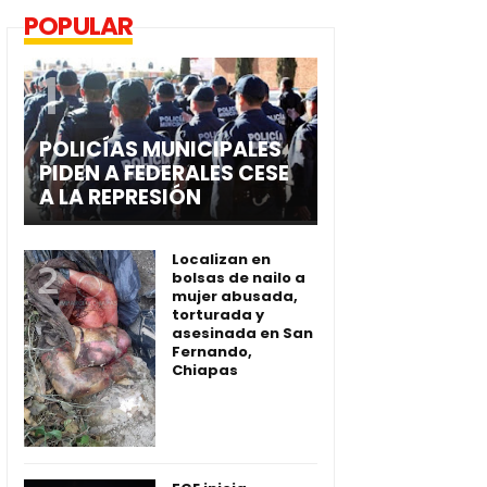
POPULAR
POLICÍAS MUNICIPALES
PIDEN A FEDERALES CESE
A LA REPRESIÓN
Localizan en
bolsas de nailo a
mujer abusada,
torturada y
asesinada en San
Fernando,
Chiapas