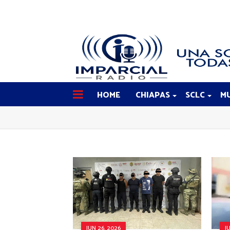
HOME
CHIAPAS
SCLC
MU
JUN 26, 2026
J