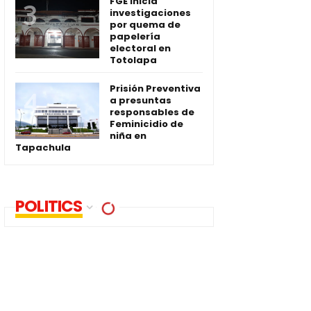
FGE inicia
investigaciones
por quema de
papelería
electoral en
Totolapa
Prisión Preventiva
a presuntas
responsables de
Feminicidio de
niña en
Tapachula
POLITICS