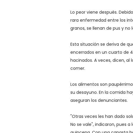
Lo peor viene después. Debid
rara enfermedad entre los inte
granos, se llenan de pus y n
Esta situación se deriva de 
encerrados en un cuarto de 
hacinados. A veces, dicen, al
comer.
Los alimentos son paupérrimo
su desayuno. En la comida ha
aseguran los denunciantes.
"Otras veces les han dado so
No se vale", indicaron, pues a
quincena. Con una canasta bá