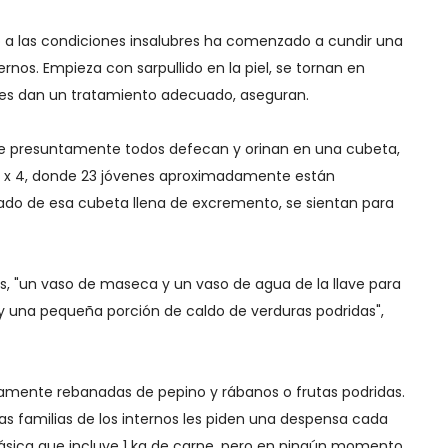
o a las condiciones insalubres ha comenzado a cundir una
rnos. Empieza con sarpullido en la piel, se tornan en
o les dan un tratamiento adecuado, aseguran.
que presuntamente todos defecan y orinan en una cubeta,
4 x 4, donde 23 jóvenes aproximadamente están
 lado de esa cubeta llena de excremento, se sientan para
s, "un vaso de maseca y un vaso de agua de la llave para
y una pequeña porción de caldo de verduras podridas",
lamente rebanadas de pepino y rábanos o frutas podridas.
 las familias de los internos les piden una despensa cada
sica que incluye 1 kg de carne, pero en ningún momento