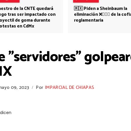
estro de la CNTE quedará
🇲🇽 Piden a Sheinbaum la
ego tras ser impactado con
eliminación ❌👩🏻‍⚕️ de la cofi
oyectil de goma durante
reglamentaria
otestas en CdMx
 "servidores" golpear
MX
mayo 09, 2023
Por
IMPARCIAL DE CHIAPAS
/
 dicen