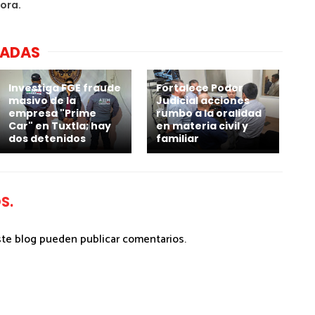
ora.
NADAS
Investiga FGE fraude
Fortalece Poder
masivo de la
Judicial acciones
empresa "Prime
rumbo a la oralidad
Car" en Tuxtla; hay
en materia civil y
dos detenidos
familiar
S.
ste blog pueden publicar comentarios.