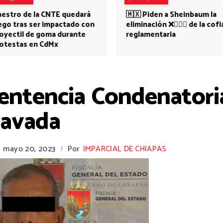
estro de la CNTE quedará
🇲🇽 Piden a Sheinbaum la
ego tras ser impactado con
eliminación ❌👩🏻‍⚕️ de la cofi
oyectil de goma durante
reglamentaria
otestas en CdMx
ntencia Condenatoria
ravada
3
mayo 20, 2023
Por
IMPARCIAL DE CHIAPAS
/