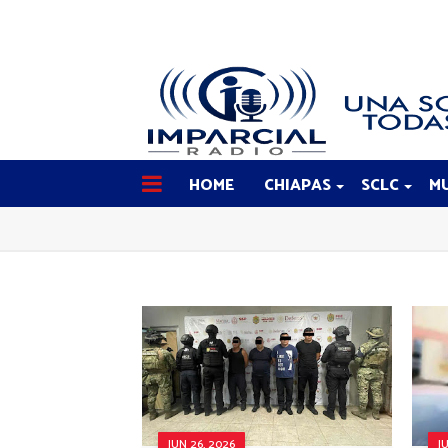
HOME
CHIAPAS
SCLC
MU
JUN 26, 2026
J