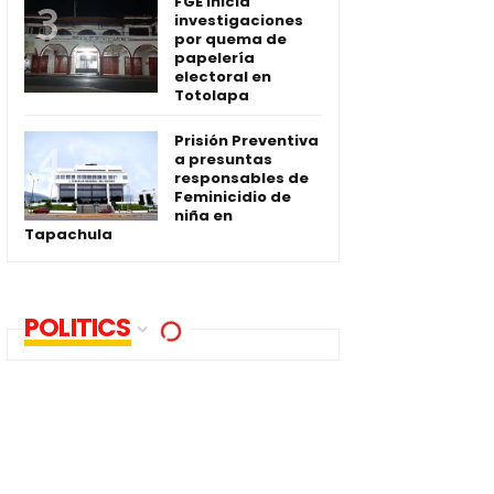
FGE inicia
investigaciones
por quema de
papelería
electoral en
Totolapa
Prisión Preventiva
a presuntas
responsables de
Feminicidio de
niña en
Tapachula
POLITICS