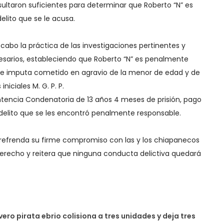
ltaron suficientes para determinar que Roberto “N” es
lito que se le acusa.
a cabo la práctica de las investigaciones pertinentes y
sarios, estableciendo que Roberto “N” es penalmente
 le imputa cometido en agravio de la menor de edad y de
niciales M. G. P. P.
ntencia Condenatoria de 13 años 4 meses de prisión, pago
delito que se les encontró penalmente responsable.
o refrenda su firme compromiso con las y los chiapanecos
Derecho y reitera que ninguna conducta delictiva quedará
vero pirata ebrio colisiona a tres unidades y deja tres