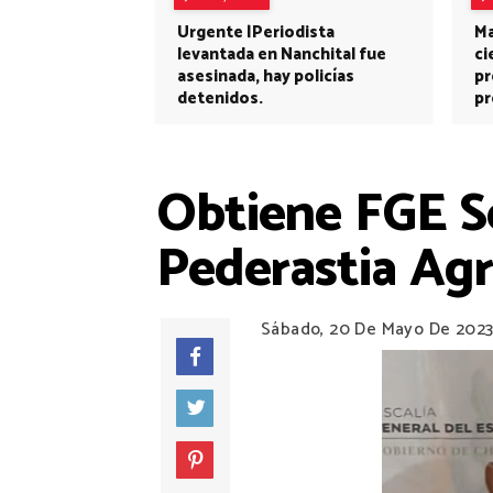
Urgente |Periodista
Ma
levantada en Nanchital fue
ci
asesinada, hay policías
pr
detenidos.
pr
Obtiene FGE Se
Pederastia Ag
Sábado, 20 De Mayo De 202