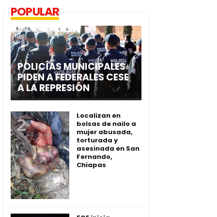
POPULAR
POLICÍAS MUNICIPALES
PIDEN A FEDERALES CESE
A LA REPRESIÓN
Localizan en
bolsas de nailo a
mujer abusada,
torturada y
asesinada en San
Fernando,
Chiapas