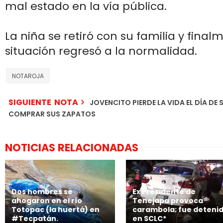
mal estado en la vía pública.
La niña se retiró con su familia y final
situación regresó a la normalidad.
NOTAROJA
SIGUIENTE NOTA
JOVENCITO PIERDE LA VIDA EL DÍA DE
COMPRAR SUS ZAPATOS
NOTICIAS RELACIONADAS
Dos hombres se
Ex Presidente de
ahogaron en el río
Tenejapa provoca
Totopac (la huertá) en
carambola; fue deteni
#Tecpatán.
en SCLC*