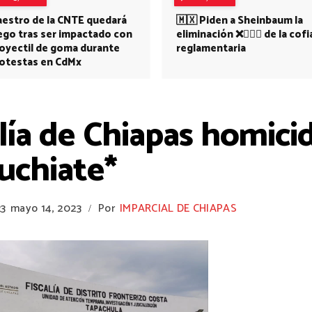
estro de la CNTE quedará
🇲🇽 Piden a Sheinbaum la
ego tras ser impactado con
eliminación ❌👩🏻‍⚕️ de la cofi
oyectil de goma durante
reglamentaria
otestas en CdMx
lía de Chiapas homicid
uchiate*
23
mayo 14, 2023
Por
IMPARCIAL DE CHIAPAS
/