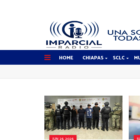
HOME
CHIAPAS
SCLC
MU
JUN 26, 2026
J