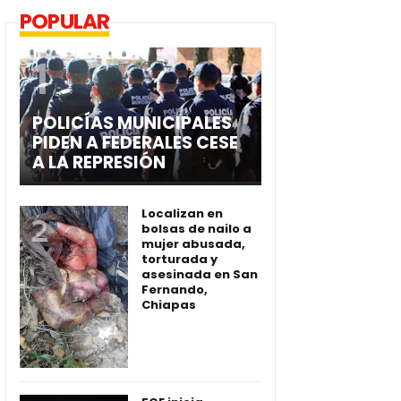
POPULAR
POLICÍAS MUNICIPALES
PIDEN A FEDERALES CESE
A LA REPRESIÓN
Localizan en
bolsas de nailo a
mujer abusada,
torturada y
asesinada en San
Fernando,
Chiapas