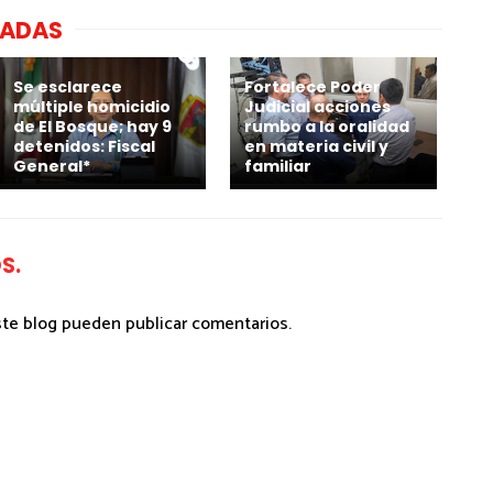
NADAS
Se esclarece
Fortalece Poder
múltiple homicidio
Judicial acciones
de El Bosque; hay 9
rumbo a la oralidad
detenidos: Fiscal
en materia civil y
General*
familiar
S.
ste blog pueden publicar comentarios.