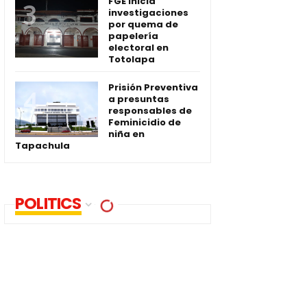
FGE inicia
investigaciones
por quema de
papelería
electoral en
Totolapa
Prisión Preventiva
a presuntas
responsables de
Feminicidio de
niña en
Tapachula
POLITICS