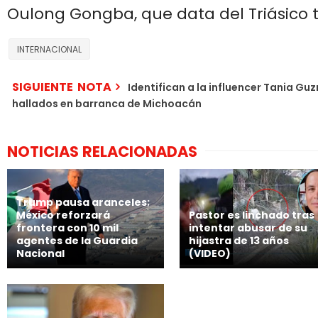
Oulong Gongba, que data del Triásico t
INTERNACIONAL
SIGUIENTE NOTA
Identifican a la influencer Tania G
hallados en barranca de Michoacán
NOTICIAS RELACIONADAS
Trump pausa aranceles;
México reforzará
Pastor es linchado tras
frontera con 10 mil
intentar abusar de su
agentes de la Guardia
hijastra de 13 años
Nacional
(VIDEO)