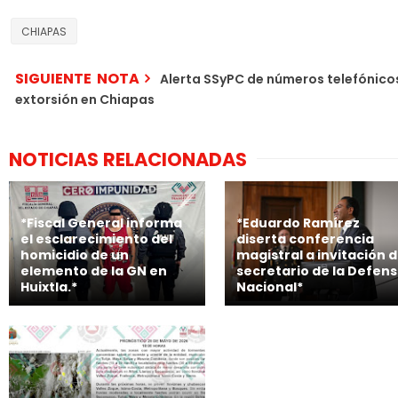
CHIAPAS
SIGUIENTE NOTA
Alerta SSyPC de números telefónico
extorsión en Chiapas
NOTICIAS RELACIONADAS
*Fiscal General informa
*Eduardo Ramírez
el esclarecimiento del
diserta conferencia
homicidio de un
magistral a invitación d
elemento de la GN en
secretario de la Defen
Huixtla.*
Nacional*