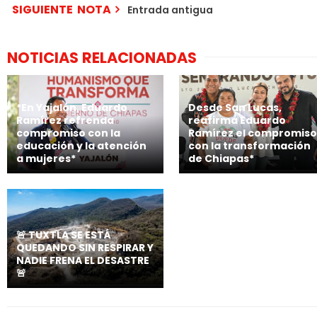
SIGUIENTE NOTA
Entrada antigua
NOTICIAS RELACIONADAS
*En Yajalón, Eduardo
Desde San Lucas,
Ramírez refrenda
reafirma Eduardo
compromiso con la
Ramírez el compromiso
educación y la atención
con la transformación
a mujeres*
de Chiapas*
🚨 TUXTLA SE ESTÁ
QUEDANDO SIN RESPIRAR Y
NADIE FRENA EL DESASTRE
🚨