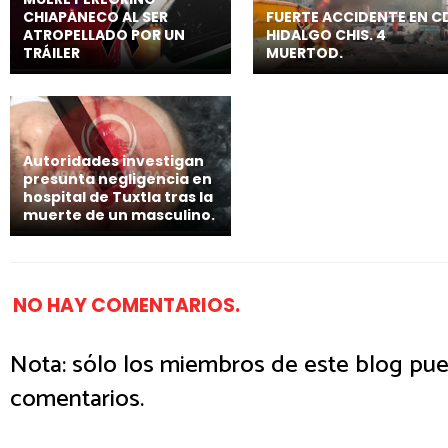
CHIAPANECO AL SER
FUERTE ACCIDENTE EN C
ATROPELLADO POR UN
HIDALGO CHIS. 4
TRÁILER
MUERTOD.
Autoridades investigan
presunta negligencia en
hospital de Tuxtla tras la
muerte de un masculino.
NO HAY COMENTARIOS.
Nota: sólo los miembros de este blog pue
comentarios.